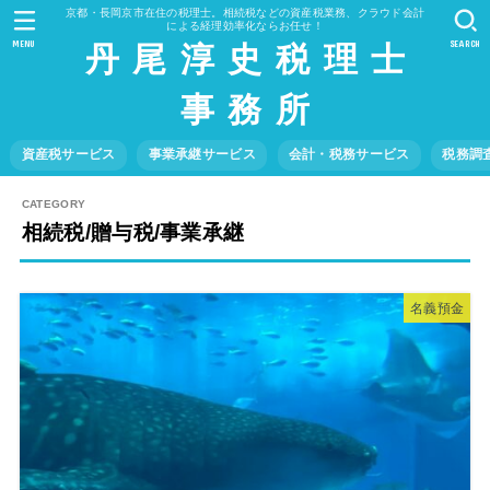
京都・長岡京市在住の税理士。相続税などの資産税業務、クラウド会計
による経理効率化ならお任せ！
丹 尾 淳 史 税 理 士
MENU
SEARCH
事 務 所
資産税サービス
事業承継サービス
会計・税務サービス
税務調
相続税/贈与税/事業承継
名義預金