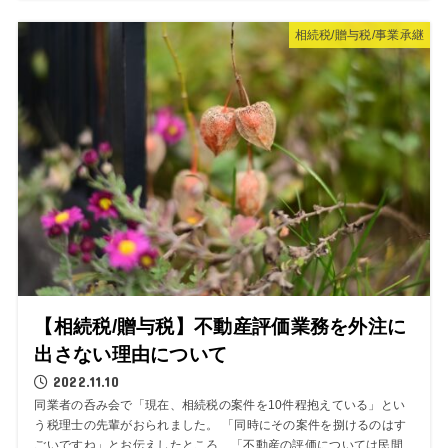
相続税/贈与税/事業承継
【相続税/贈与税】不動産評価業務を外注に
出さない理由について
2022.11.10
同業者の呑み会で「現在、相続税の案件を10件程抱えている」とい
う税理士の先輩がおられました。 「同時にその案件を捌けるのはす
ごいですね」とお伝えしたところ、「不動産の評価については民間