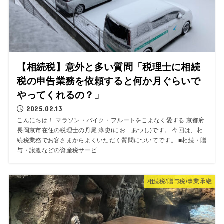
【相続税】意外と多い質問「税理士に相続
税の申告業務を依頼すると何か月ぐらいで
やってくれるの？」
2025.02.13
こんにちは！ マラソン・バイク・フルートをこよなく愛する 京都府
長岡京市在住の税理士の丹尾 淳史(にお あつし)です。 今回は、相
続税業務でお客さまからよくいただく質問についてです。 ■相続・贈
与・譲渡などの資産税サービ...
相続税/贈与税/事業承継