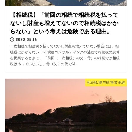
【相続税】「前回の相続で相続税を払って
ないし財産も増えてないので相続税はかか
らない」という考えは危険である理由。
2022.05.16
一次相続で相続税を払ってないし財産も増えていない場合には、相
続税はかからない！？ 税務コンサルティングの過程で相続税の試算
を提案するときに、 「前回（一次相続）の父（母）の相続では相続
税は払っていないし、母（父）の代で財...
相続税/贈与税/事業承継