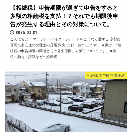
【相続税】申告期限が過ぎて申告をすると
多額の相続税を支払！？それでも期限後申
告が発生する理由とその対策について。
2025.03.21
こんにちは！ マラソン・バイク・フルートをこよなく愛する 京都府
長岡京市在住の税理士の丹尾 淳史(にお あつし)です。 今回は、“相
続税の申告期限の問題とその発生原因、対策”についてです。 ■相
続・贈与・譲渡などの資産税...
相続税/贈与税/事業承継