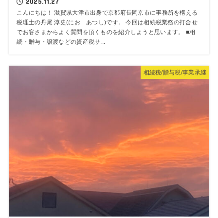
2025.11.27
こんにちは！ 滋賀県大津市出身で京都府長岡京市に事務所を構える
税理士の丹尾 淳史(にお あつし)です。 今回は相続税業務の打合せ
でお客さまからよく質問を頂くものを紹介しようと思います。 ■相
続・贈与・譲渡などの資産税サ...
相続税/贈与税/事業承継