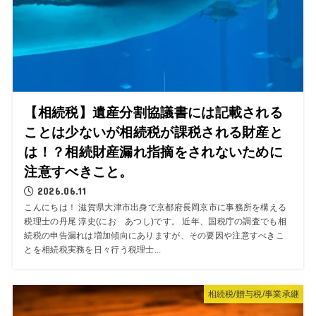
【相続税】遺産分割協議書には記載される
ことは少ないが相続税が課税される財産と
は！？相続財産漏れ指摘をされないために
注意すべきこと。
2026.06.11
こんにちは！ 滋賀県大津市出身で京都府長岡京市に事務所を構える
税理士の丹尾 淳史(にお あつし)です。 近年、国税庁の調査でも相
続税の申告漏れは増加傾向にありますが、その要因や注意すべきこ
とを相続税実務を日々行う税理士...
相続税/贈与税/事業承継