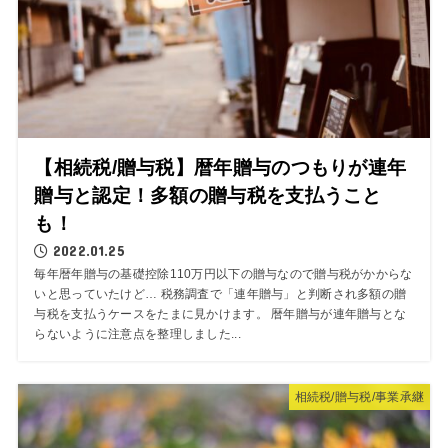
【相続税/贈与税】暦年贈与のつもりが連年
贈与と認定！多額の贈与税を支払うこと
も！
2022.01.25
毎年暦年贈与の基礎控除110万円以下の贈与なので贈与税がかからな
いと思っていたけど… 税務調査で「連年贈与」と判断され多額の贈
与税を支払うケースをたまに見かけます。 暦年贈与が連年贈与とな
らないように注意点を整理しました...
相続税/贈与税/事業承継