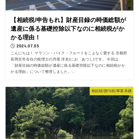
【相続税/申告もれ】財産目録の時価総額が
遺産に係る基礎控除以下なのに相続税がか
かる理由！
2024.07.05
こんにちは！ マラソン・バイク・フルートをこよなく愛する 京都府
長岡京市在住の税理士の丹尾 淳史(にお あつし)です。 今回は、
「財産目録の時価総額が遺産に係る基礎控除以下なのに相続税がか
かる理由」について整理しました。...
相続税/贈与税/事業承継