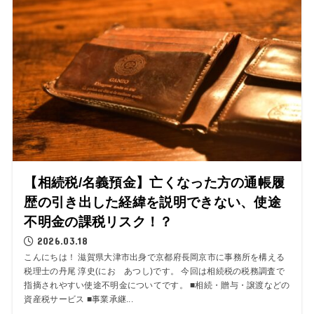
【相続税/名義預金】亡くなった方の通帳履
歴の引き出した経緯を説明できない、使途
不明金の課税リスク！？
2026.03.18
こんにちは！ 滋賀県大津市出身で京都府長岡京市に事務所を構える
税理士の丹尾 淳史(にお あつし)です。 今回は相続税の税務調査で
指摘されやすい使途不明金についてです。 ■相続・贈与・譲渡などの
資産税サービス ■事業承継...