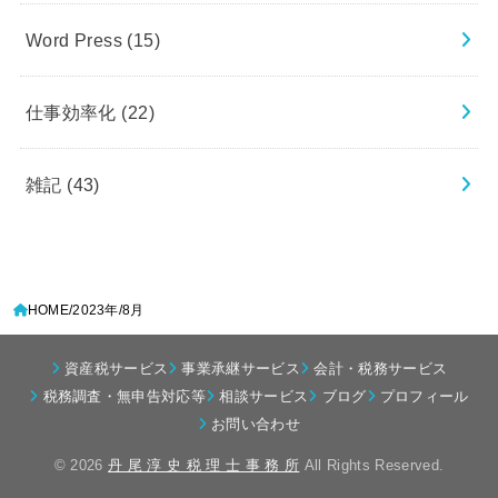
Word Press
(15)
仕事効率化
(22)
雑記
(43)
HOME
2023年
8月
資産税サービス
事業承継サービス
会計・税務サービス
税務調査・無申告対応等
相談サービス
ブログ
プロフィール
お問い合わせ
© 2026
丹 尾 淳 史 税 理 士 事 務 所
All Rights Reserved.