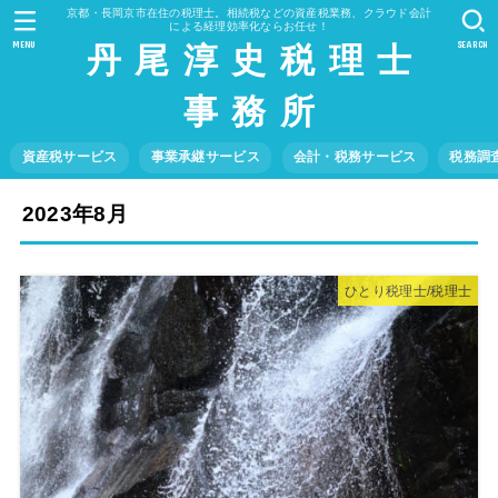
京都・長岡京市在住の税理士。相続税などの資産税業務、クラウド会計
による経理効率化ならお任せ！
丹 尾 淳 史 税 理 士
MENU
SEARCH
事 務 所
資産税サービス
事業承継サービス
会計・税務サービス
税務調
2023年8月
ひとり税理士/税理士