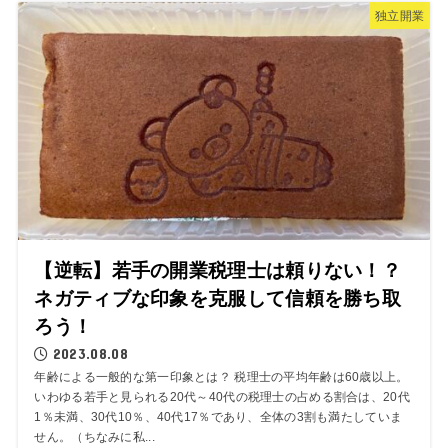
独立開業
【逆転】若手の開業税理士は頼りない！？
ネガティブな印象を克服して信頼を勝ち取
ろう！
2023.08.08
年齢による一般的な第一印象とは？ 税理士の平均年齢は60歳以上。
いわゆる若手と見られる20代～40代の税理士の占める割合は、20代
1％未満、30代10％、40代17％であり、全体の3割も満たしていま
せん。（ちなみに私...