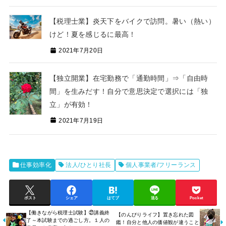
【税理士業】炎天下をバイクで訪問。暑い（熱い）
けど！夏を感じるに最高！
2021年7月20日
【独立開業】在宅勤務で「通勤時間」⇒「自由時
間」を生みだす！自分で意思決定で選択には「独
立」が有効！
2021年7月19日
仕事効率化
法人/ひとり社長
個人事業者/フリーランス
ポスト
シェア
はてブ
送る
Pocket
【働きながら税理士試験】㉗講義終
【のんびりライフ】置き忘れた図
了～本試験までの過ごし方。１人の
鑑！自分と他人の価値観が違うこと