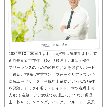
税理士 丹尾 淳史
1984年10月30日生まれ。滋賀県大津市生まれ。京
都府長岡京市在住。ひとり税理士。相続や会社・
フリーランスのための経理やお金を残すサポート
が得意。前職は営業マン⇒フォークリフトマン⇒
塗装工⇒フリーター⇒税理士補助といろんな職種
を経験。ビッグ4(現：デロイトトーマツ税理士法
人)にも在籍。いい意味で税理士っぽくない税理
士。趣味はランニング、バイク、フルート、風景