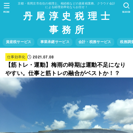
京都・長岡京市在住の税理士。相続税などの資産税業務、クラウド会計
による経理効率化ならお任せ！
丹 尾 淳 史 税 理 士
MENU
SEARCH
事 務 所
資産税サービス
事業承継サービス
会計・税務サービス
税務調
2021.07.08
仕事効率化
【筋トレ・運動】梅雨の時期は運動不足になり
やすい。仕事と筋トレの融合がベストか！？