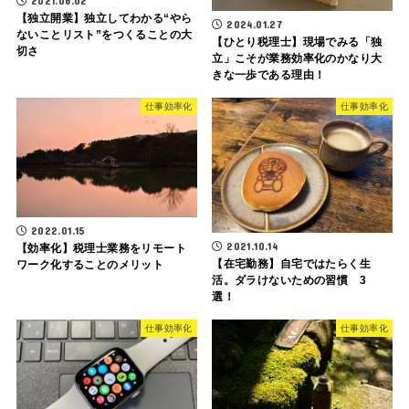
2021.06.02
【独立開業】独立してわかる“やら
2024.01.27
ないことリスト”をつくることの大
【ひとり税理士】現場でみる「独
切さ
立」こそが業務効率化のかなり大
きな一歩である理由！
仕事効率化
仕事効率化
2022.01.15
2021.10.14
【効率化】税理士業務をリモート
【在宅勤務】自宅ではたらく生
ワーク化することのメリット
活。ダラけないための習慣 3
選！
仕事効率化
仕事効率化