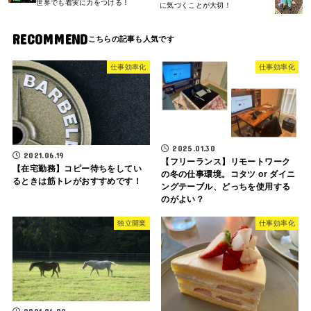
世界でも着実に力をつける！
に気づくことが大切！
RECOMMEND
仕事効率化
仕事効率化
2025.01.30
2021.06.19
【フリーランス】リモートワーク
【在宅勤務】コピー待ちをしてい
の冬の仕事環境。コタツ or ダイニ
るときは筋トレがおすすめです！
ングテーブル、どっちを使用する
のがよい？
独立開業
仕事効率化