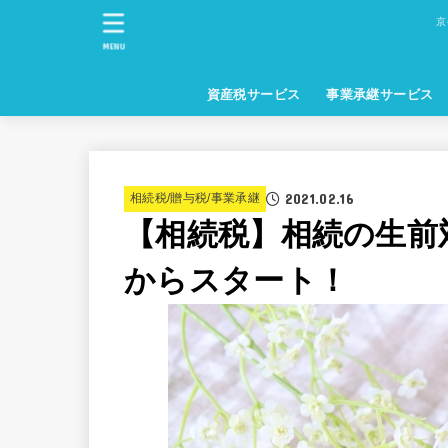
京
MENU
資産税サービス
事業承継サービス
2021.02.16
相続税/贈与税/事業承継
【相続税】相続の生前
からスタート！