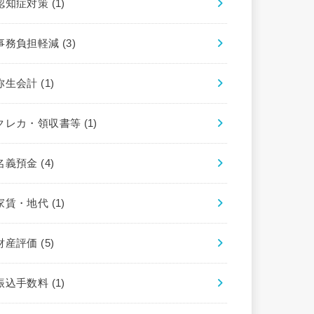
認知症対策
(1)
事務負担軽減
(3)
弥生会計
(1)
クレカ・領収書等
(1)
名義預金
(4)
家賃・地代
(1)
財産評価
(5)
振込手数料
(1)