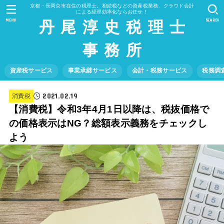
京都・長岡京市在住の税理士。相続税などの資産税業務、クラウド会計
による経理効率化ならお任せ！
丹 尾 淳 史 税 理 士
MENU
SEARCH
事 務 所
資産税サービス
事業承継サービス
会計・税務サービス
税務調
2021.02.19
消費税
【消費税】令和3年4月1日以降は、税抜価格で
の価格表示はNG？総額表示義務をチェックし
よう