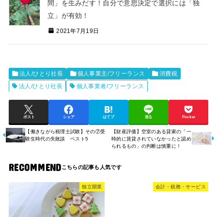
間」を生みだす！自分で意思決定で選択には「独
立」が有効！
2021年7月19日
法人/ひとり社長
個人事業主/フリーランス
消費税
法人/ひとり社長
個人事業者/フリーランス
ポスト
シェア
はてブ
送る
Pocket
【働きながら税理士試験】その⑦受
【財産評価】空室のある貸家の「一
験生時代の失敗談 ベスト5
時的に賃貸されていなかったと認め
られるもの」の判断は慎重に！
RECOMMEND
独立開業
会計・税務・サービス