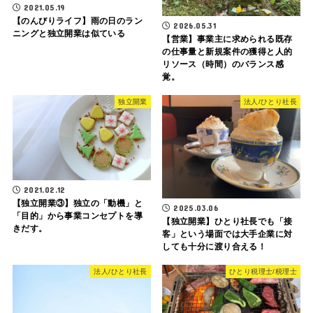
2021.05.19
【のんびりライフ】雨の日のラン
2026.05.31
ニングと独立開業は似ている
【営業】事業主に求められる既存
の仕事量と新規案件の獲得と人的
リソース（時間）のバランス感
覚。
独立開業
法人/ひとり社長
2021.02.12
【独立開業③】独立の「動機」と
2025.03.06
「目的」から事業コンセプトを導
【独立開業】ひとり社長でも「接
きだす。
客」という場面では大手企業に対
しても十分に渡り合える！
法人/ひとり社長
ひとり税理士/税理士