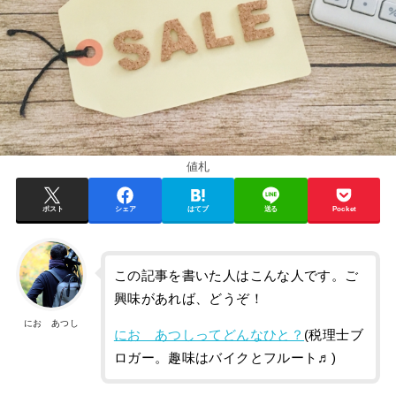
値札
ポスト
シェア
はてブ
送る
Pocket
この記事を書いた人はこんな人です。ご
興味があれば、どうぞ！
にお あつし
にお あつしってどんなひと？
(税理士ブ
ロガー。趣味はバイクとフルート♬)