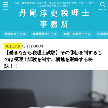
京都・長岡京市在住の税理士。相続税などの資産税業務、クラウド会計
による経理効率化ならお任せ！
丹 尾 淳 史 税 理 士
MENU
SEARCH
事 務 所
資産税サービス
事業承継サービス
会計・税務サービス
税務調
2021.03.19
税理士試験
【働きながら税理士試験】その⑪朝を制するも
のは税理士試験を制す。朝勉を継続する秘
訣！！