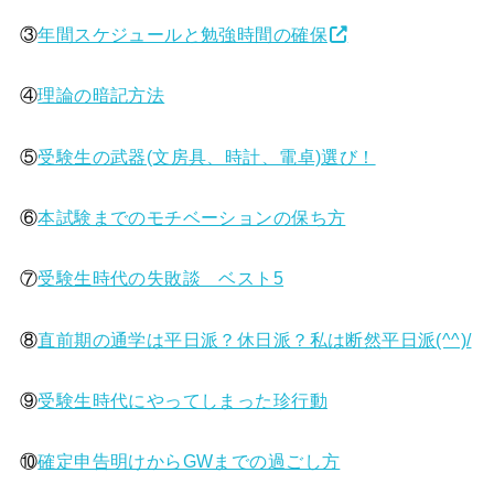
③
年間スケジュールと勉強時間の確保
④
理論の暗記方法
⑤
受験生の武器(文房具、時計、電卓)選び！
⑥
本試験までのモチベーションの保ち方
⑦
受験生時代の失敗談 ベスト5
⑧
直前期の通学は平日派？休日派？私は断然平日派(^^)/
⑨
受験生時代にやってしまった珍行動
⑩
確定申告明けからGWまでの過ごし方