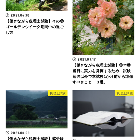
2021.04.30
【働きながら税理士試験】その⑰
ゴールデンウイーク期間中の過ご
し方
2021.07.17
【働きながら税理士試験】㉘本番
当日に実力を発揮するため、試験
勉強以外で本試験1か月前から準備
すべきこと ３選。
税理士試験
税理士試験
2021.06.04
【働きながら税理士試験】㉒受験