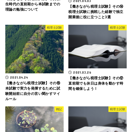
2021.04.03
生時代の直前期から本試験までの
【働きながら税理士試験】その⑭
理論の勉強について
税理士試験に挑戦した経験で独立
開業後に役に立つこと3選
税理士試験
税理士試験
2021.03.26
2021.04.24
【働きながら税理士試験】その⑫
【働きながら税理士試験】その⑯
直前期でも休日は身体を動かす時
本試験で実力を発揮するために試
間を確保しよう！
験開始前に自分の言い聞かすマイ
ルール
雑記
税理士試験