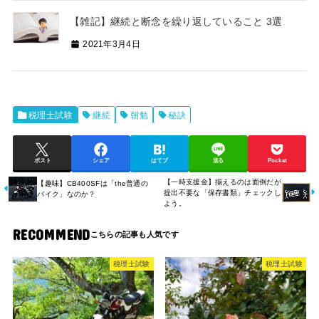
【雑記】継続と断念を繰り返していること 3選
2021年3月4日
税理士試験
継続
朝勉
秘訣
ポスト
シェア
はてブ
送る
Pocket
【一時支援金】揃えるのは面倒だが
【趣味】CB400SFは「the普通の
提出不要な「保存書類」チェックし
バイク」なのか？
よう。
RECOMMEND
税理士試験
税理士試験