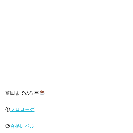
前回までの記事
①
プロローグ
②
合格レベル