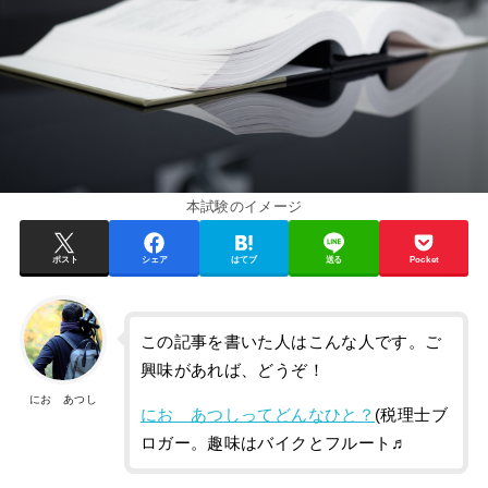
本試験のイメージ
ポスト
シェア
はてブ
送る
Pocket
この記事を書いた人はこんな人です。ご
興味があれば、どうぞ！
にお あつし
にお あつしってどんなひと？
(税理士ブ
ロガー。趣味はバイクとフルート♬