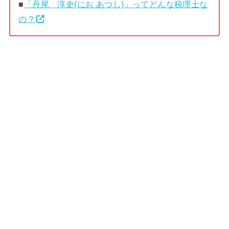
■
「丹尾 淳史(にお あつし)」ってどんな税理士な
の？