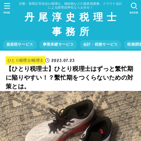
京都・長岡京市在住の税理士。相続税などの資産税業務、クラウド会計
による経理効率化ならお任せ！
丹 尾 淳 史 税 理 士
MENU
SEARCH
事 務 所
資産税サービス
事業承継サービス
会計・税務サービス
税務調
2023.07.23
ひとり税理士/税理士
【ひとり税理士】ひとり税理士はずっと繁忙期
に陥りやすい！？繫忙期をつくらないための対
策とは。