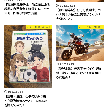
【独立開業/税理士】独立前にある
2022.03.26
程度の自己資金を確保することが
【独立開業記】ひとり税理士。コ
大切！貯蓄は精神安定剤。
ロナ渦での独立は実際どうなの？
大切なこと。
ひとり税理士/税理士
ひとり税理士/税理士
2021.07.20
【税理士業】炎天下をバイクで訪
問。暑い（熱い）けど！夏を感じ
るに最高！
2023.09.01
【読書・感想】仕事のひみつ編
7「税理士のひみつ」（Gakken）
を読んでみた！