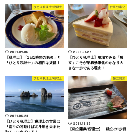
ひとり税理士/税理士
仕事効率化
2021.09.06
2024.01.27
【税理士】「1日1時間の勉強」と
【ひとり税理士】現場でみる「独
「ひとり税理士」の相性は抜群！
立」こそが業務効率化のかなり大
きな一歩である理由！
ひとり税理士/税理士
独立開業
2021.05.28
【ひとり税理士】税理士の営業は
2021.12.23
「南斗の将動けば北斗動き天また
【独立開業/税理士】 独立の1歩目
動く」に似ている！