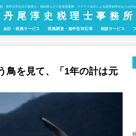
都・長岡京市在住の税理士。相続税などの資産税業務、クラウド会計による経理効率化ならお任
丹 尾 淳 史 税 理 士 事 務 所
会計・税務サービス
税務調査・無申告対応等
相談サービス
う鳥を見て、「1年の計は元