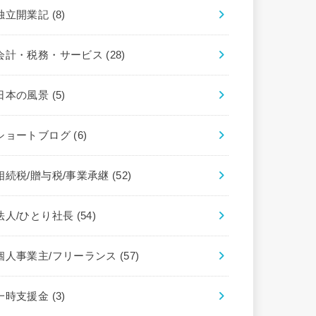
独立開業記
(8)
会計・税務・サービス
(28)
日本の風景
(5)
ショートブログ
(6)
相続税/贈与税/事業承継
(52)
法人/ひとり社長
(54)
個人事業主/フリーランス
(57)
一時支援金
(3)