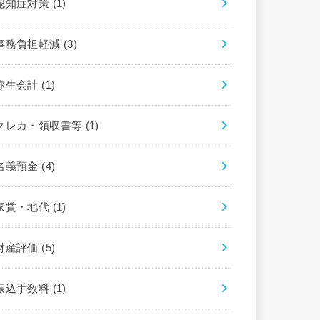
認知症対策
(1)
事務負担軽減
(3)
弥生会計
(1)
クレカ・領収書等
(1)
名義預金
(4)
家賃・地代
(1)
財産評価
(5)
振込手数料
(1)