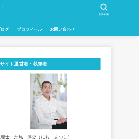
せ！
SEARCH
ブログ
プロフィール
お問い合わせ
サイト運営者・執筆者
税理士 丹尾 淳史（にお あつし）