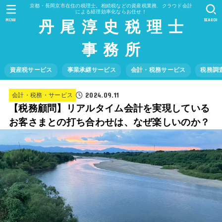
京都・長岡京市在住の税理士。相続税などの資産税業務、クラウド会計
による経理効率化ならお任せ！
丹 尾 淳 史 税 理 士
MENU
SEARCH
事 務 所
資産税サービス
事業承継サービス
会計・税務サービス
税務調
2024.09.11
会計・税務・サービス
【税務顧問】リアルタイム会計を実現している
お客さまとの打ち合わせは、なぜ楽しいのか？