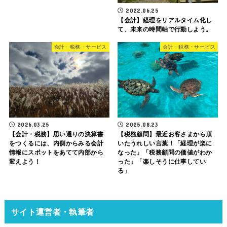
2022.06.25
【会計】経理をリアルタイム化し
て、未来の時間軸で行動しよう。
会計・税務・サービス
会計・税務・サービス
2026.03.25
2025.08.23
【会計・税務】思い通りの決算書
【税務顧問】最近お客さまから頂
をつくるには、内側からみる会計
いたうれしい言葉！「経理が楽に
情報にスポットをあてて内部から
なった」「税務顧問の価値がわか
変えよう！
った」「楽しそうに仕事してい
る」
サイト運営者・執筆者