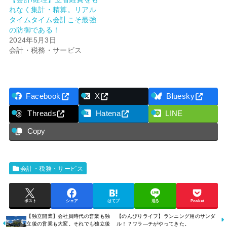
れなく集計・精算。リアル
タイムタイム会計こそ最強
の防御である！
2024年5月3日
会計・税務・サービス
Facebook
X
Bluesky
Threads
Hatena
LINE
Copy
会計・税務・サービス
ポスト
シェア
はてブ
送る
Pocket
【独立開業】会社員時代の営業も独
【のんびりライフ】ランニング用のサンダ
立後の営業も大変。それでも独立後
ル！？ワラ―チがやってきた。