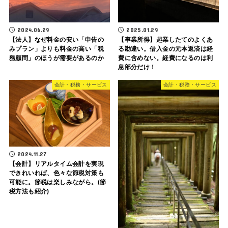
2024.06.29
2025.01.29
【法人】なぜ料金の安い「申告の
【事業所得】起業したてのよくあ
みプラン」よりも料金の高い「税
る勘違い。借入金の元本返済は経
務顧問」のほうが需要があるのか
費に含めない。経費になるのは利
息部分だけ！
会計・税務・サービス
会計・税務・サービス
2024.11.27
【会計】リアルタイム会計を実現
できれいれば、色々な節税対策も
可能に。節税は楽しみながら。(節
税方法も紹介)