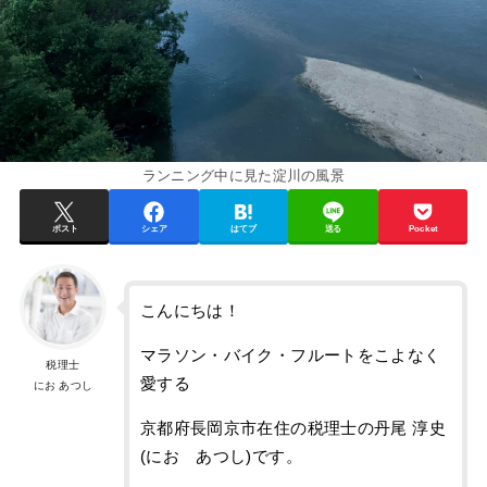
ランニング中に見た淀川の風景
ポスト
シェア
はてブ
送る
Pocket
こんにちは！
マラソン・バイク・フルートをこよなく
税理士
愛する
にお あつし
京都府長岡京市在住の税理士の丹尾 淳史
(にお あつし)です。