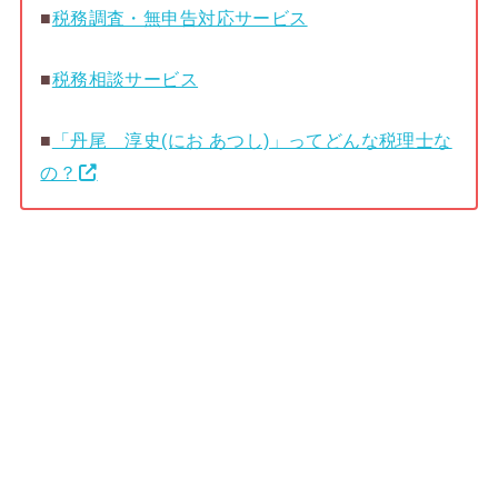
■
税務調査・無申告対応サービス
■
税務相談サービス
■
「丹尾 淳史(にお あつし)」ってどんな税理士な
の？