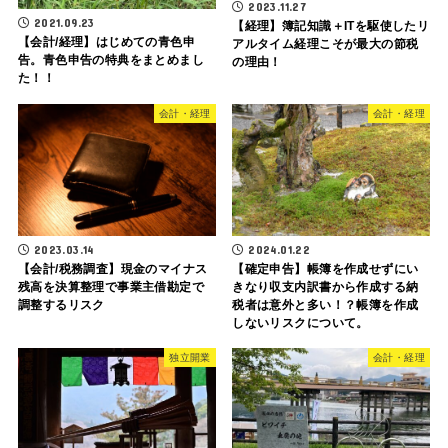
2023.11.27
2021.09.23
【経理】簿記知識＋ITを駆使したリ
【会計/経理】はじめての青色申
アルタイム経理こそが最大の節税
告。青色申告の特典をまとめまし
の理由！
た！！
会計・経理
会計・経理
2023.03.14
2024.01.22
【会計/税務調査】現金のマイナス
【確定申告】帳簿を作成せずにい
残高を決算整理で事業主借勘定で
きなり収支内訳書から作成する納
調整するリスク
税者は意外と多い！？帳簿を作成
しないリスクについて。
独立開業
会計・経理