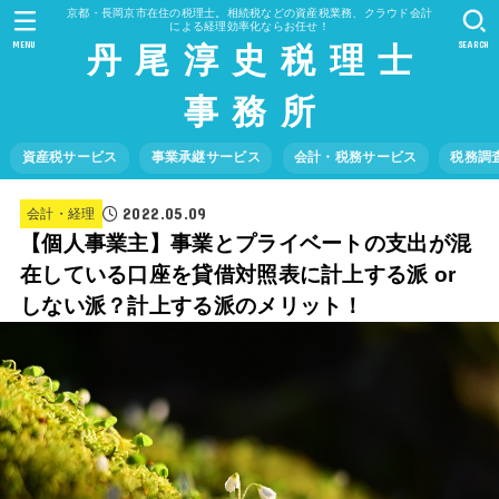
京都・長岡京市在住の税理士。相続税などの資産税業務、クラウド会計
による経理効率化ならお任せ！
丹 尾 淳 史 税 理 士
MENU
SEARCH
事 務 所
資産税サービス
事業承継サービス
会計・税務サービス
税務調
2022.05.09
会計・経理
【個人事業主】事業とプライベートの支出が混
在している口座を貸借対照表に計上する派 or
しない派？計上する派のメリット！