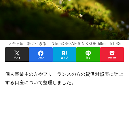
大台ヶ原 幹に生きる NikonD780 AF-S NIKKOR 58mm f/1.4G
ポスト
シェア
はてブ
送る
Pocket
個人事業主の方やフリーランスの方の貸借対照表に計上
する口座について整理しました。