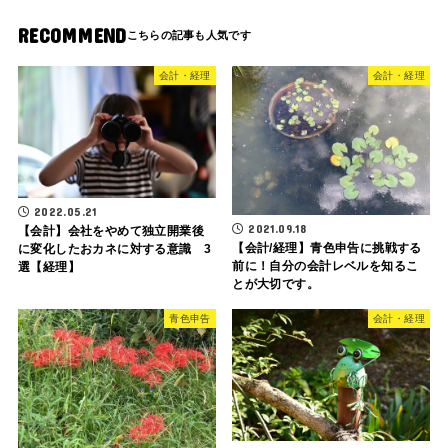
RECOMMEND
会計・経理
会計・経理
2022.05.21
2021.09.18
【会計】会社をやめて独立開業後
【会計/経理】青色申告に挑戦する
に変化したおカネに対する意識 3
前に！自分の会計レベルを知るこ
選【経理】
とが大切です。
青色申告
会計・経理