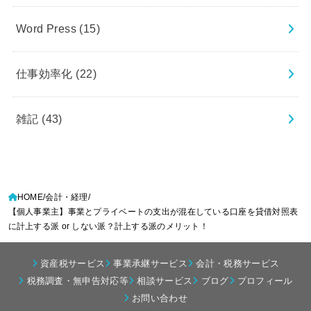
Word Press
(15)
仕事効率化
(22)
雑記
(43)
HOME
会計・経理
【個人事業主】事業とプライベートの支出が混在している口座を貸借対照表
に計上する派 or しない派？計上する派のメリット！
資産税サービス
事業承継サービス
会計・税務サービス
税務調査・無申告対応等
相談サービス
ブログ
プロフィール
お問い合わせ