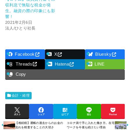
収利息で無駄な税金が発
生。融資の際の印象にも影
響！
2021年2月6日
法人/ひとり社長
Facebook
X
Bluesky
Threads
Hatena
LINE
Copy
会計・経理
ポスト
シェア
はてブ
送る
Pocket
【相続税】通帳の過去からのお金の
コロナ渦で手に入れた働き方。在宅
流れを精査することの大切さ
ワークを今後も続けたい理由