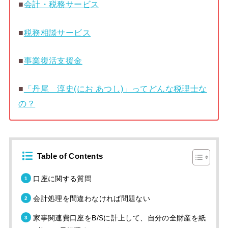
■
会計・税務サービス
■
税務相談サービス
■
事業復活支援金
■
「丹尾 淳史(にお あつし)」ってどんな税理士な
の？
Table of Contents
口座に関する質問
会計処理を間違わなければ問題ない
家事関連費口座をB/Sに計上して、自分の全財産を紙