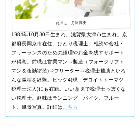
税理士 丹尾淳史
1984年10月30日生まれ。滋賀県大津市生まれ。京
都府長岡京市在住。ひとり税理士。相続や会社・
フリーランスのための経理やお金を残すサポート
が得意。前職は営業マン⇒製造（フォークリフト
マン＆夜勤塗装)⇒フリーター⇒税理士補助といろ
んな職種を経験。ビッグ4(現：デロイトトーマツ
税理士法人)にも在籍。いい意味で税理士っぽくな
い税理士。趣味はランニング、バイク、フルー
ト、風景写真。詳細は
こちら